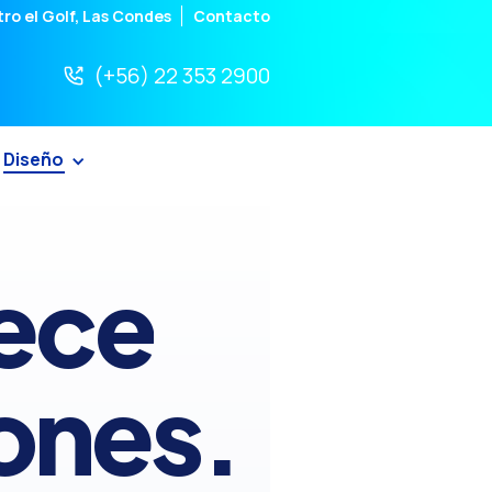
ro el Golf,
Las Condes
Contacto
(+56) 22 353 2900
Diseño
ece
ones
.