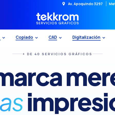
Av. Apoquindo 3297
Met
n
Copiado
CAD
Digitalización
+ DE 40 SERVICIOS GRÁFICOS
marca
mer
as
impresi