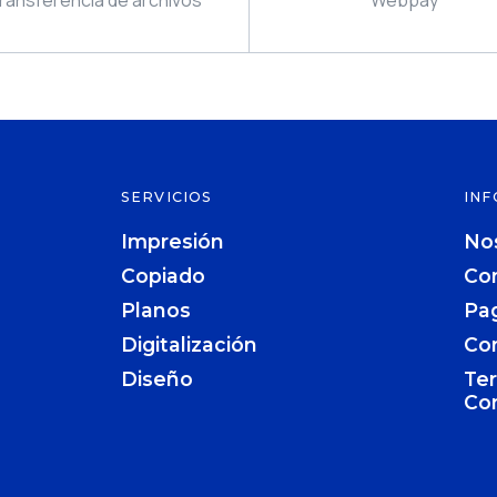
SERVICIOS
INF
Impresión
No
Copiado
Co
Planos
Pa
Digitalización
Co
Diseño
Te
Co