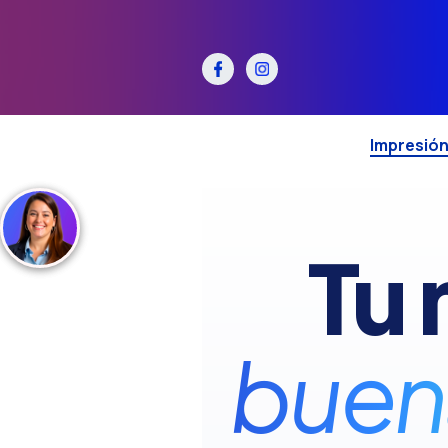
Impresió
Tu
buen