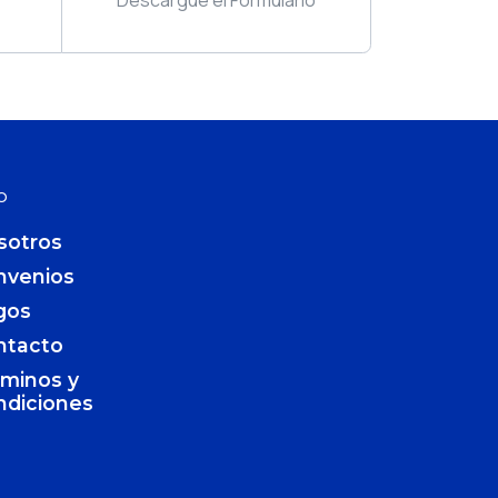
O
sotros
nvenios
gos
ntacto
rminos y
ndiciones